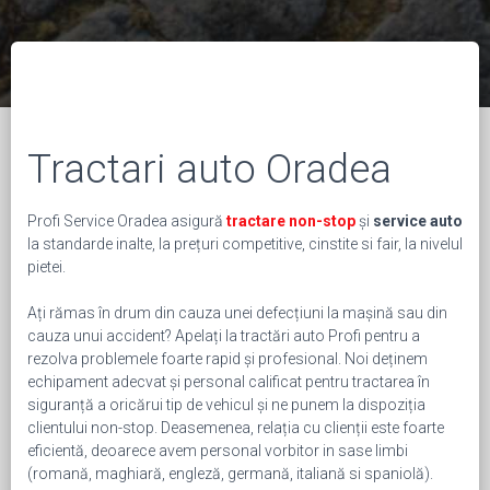
Tractari auto Oradea
Profi Service Oradea asigură
tractare non-stop
și
service auto
la standarde inalte, la prețuri competitive, cinstite si fair, la nivelul
pietei.
Ați rămas în drum din cauza unei defecțiuni la mașină sau din
cauza unui accident? Apelați la tractări auto Profi pentru a
rezolva problemele foarte rapid și profesional. Noi deținem
echipament adecvat și personal calificat pentru tractarea în
siguranță a oricărui tip de vehicul și ne punem la dispoziția
clientului non-stop. Deasemenea, relația cu clienții este foarte
eficientă, deoarece avem personal vorbitor in sase limbi
(romană, maghiară, engleză, germană, italiană si spaniolă).