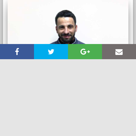
COSMIN VARCIU
Tehnician depanare
Cosmin are carnet de conducere pentru toate categoriile auto,
inclusiv atestat ADR pentru utilaje. Are curs de prim ajutor,
salvator si
descarcerare
. Are peste 10 ani de experienta in UE