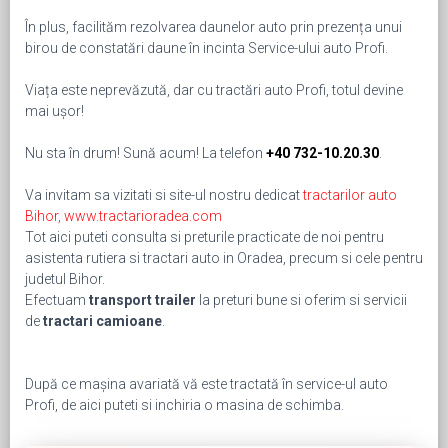
În plus, facilităm rezolvarea daunelor auto prin prezența unui
birou de constatări daune în incinta Service-ului auto Profi.
Viața este neprevăzută, dar cu tractări auto Profi, totul devine
mai ușor!
Nu sta în drum! Sună acum! La telefon
+40 732-10.20.30
.
Va invitam sa vizitati si site-ul nostru dedicat
tractarilor auto
Bihor, www.tractarioradea.com
Tot aici puteti consulta si preturile practicate de noi pentru
asistenta rutiera si tractari auto in Oradea, precum si cele pentru
judetul Bihor.
Efectuam
transport trailer
la preturi bune si oferim si servicii
de
tractari camioane
.
După ce mașina avariată vă este tractată în service-ul auto
Profi, de aici puteti si inchiria o masina de schimba.